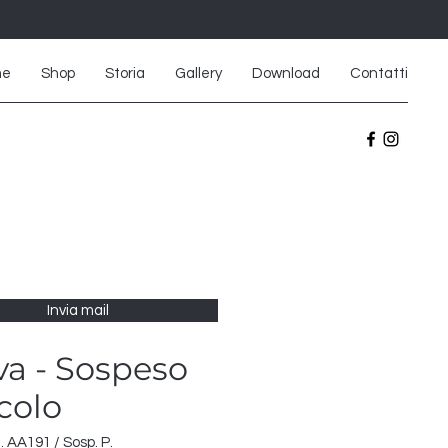
me
Shop
Storia
Gallery
Download
Contatti
Invia mail
a - Sospeso
colo
. AA191 / Sosp. P.