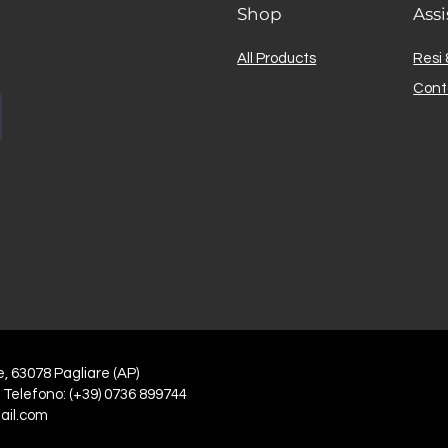
Shop
Assi
All Products
Resi 
Cont
e, 63078 Pagliare (AP)
 Telefono: (+39) 0736 899744
ail.com