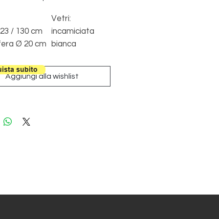
Vetri:
 23 / 130 cm
incamiciata
fera Ø 20 cm
bianca
 Max 60W
Struttura:
cromata
ista subito
Aggiungi alla wishlist