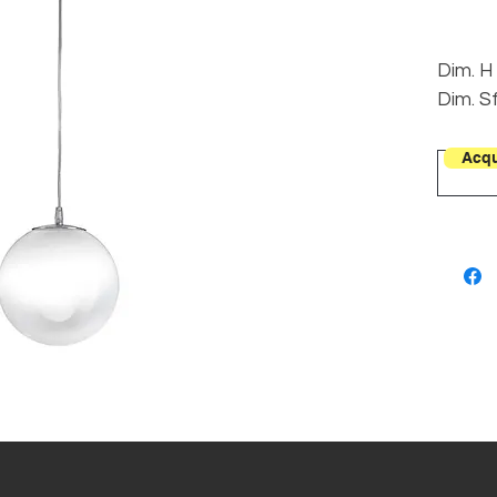
Dim. H
Dim. S
1L E27
Acqu