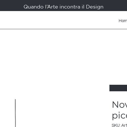
Quando l’Arte incontra il Design
Ho
Nov
pic
SKU: Art