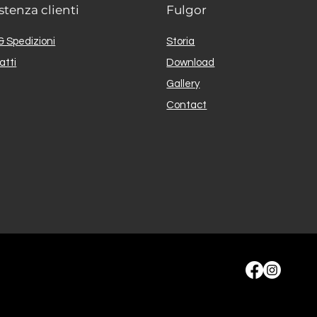
stenza clienti
Fulgor
& Spedizioni
Storia
atti
Download
Gallery
Contact