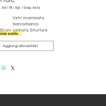
. AA178 / Apl. / Sosp. Asta
Vetri: incamiciata
bianca/bianca
 50 cm
satinata; Struttura:
ista subito
m Dim.
cromata/bianca
Ø 30
Aggiungi alla wishlist
 Max