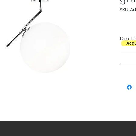
SKU: Art
Dim. H
Acqu
L 36 c
Sfera 
cm
1L E27
60W