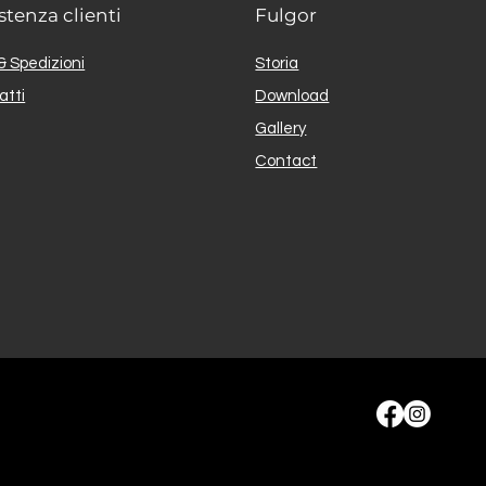
stenza clienti
Fulgor
& Spedizioni
Storia
atti
Download
Gallery
Contact