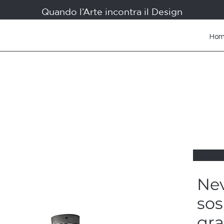
Quando l’Arte incontra il Design
Ho
Nev
sos
gr