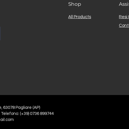
Shop
Assi
All Products
Resi 
Cont
e, 63078 Pagliare (AP)
 Telefono: (+39) 0736 899744
ail.com