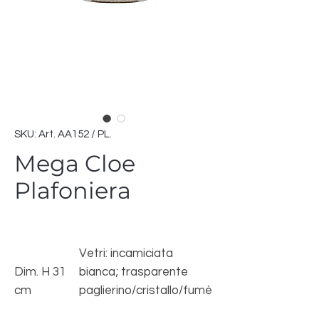
SKU: Art. AA152 / PL.
Mega Cloe
Plafoniera
Vetri: incamiciata
Dim. H 31
bianca; trasparente
cm
paglierino/cristallo/fumè
Dim. Vetro
Struttura: cromata