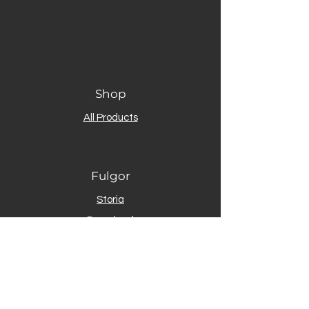
Shop
All Products
Fulgor
Storia
Download
Gallery
Contact
Assistenza clienti