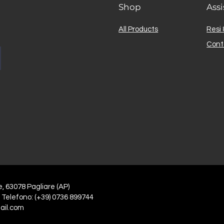
Shop
Assi
All Products
Resi 
Cont
e, 63078 Pagliare (AP)
 Telefono: (+39) 0736 899744
ail.com