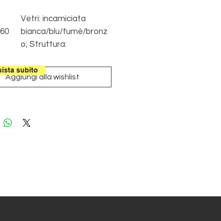
Vetri: incamiciata
 60
bianca/blu/fumè/bronz
o; Struttura:
etro
cromata/Oro
 20
satinato/Nera opaca
ista subito
Aggiungi alla wishlist
.
 25
 Max
 Max