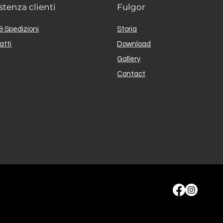
stenza clienti
Fulgor
& Spedizioni
Storia
atti
Download
Gallery
Contact