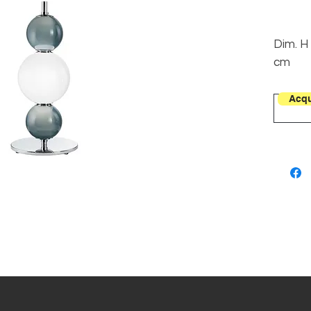
Dim. H
cm
Dim. V
Ø 14 e
Acqu
cm Dim
Base Ø
cm
1L E27
60W
2L E14
40W