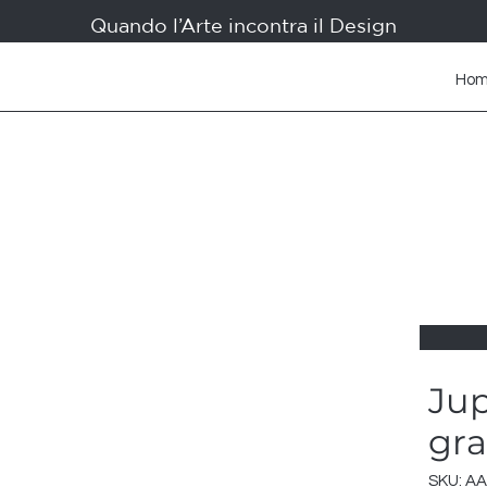
Quando l’Arte incontra il Design
Ho
Jup
gr
SKU: AA