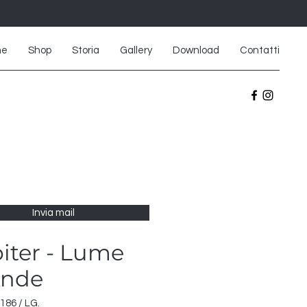
me
Shop
Storia
Gallery
Download
Contatti
Invia mail
iter - Lume
ande
186 / LG.