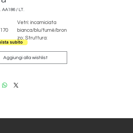
. AA186 / LT.
Vetri: incamiciata
 170
bianca/blu/fumè/bron
zo; Struttura:
ista subito
etro Ø
cromata/Oro
Dim.
satinato/Nera opaca
Aggiungi alla wishlist
 30 cm
 Max