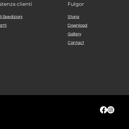
stenza clienti
Fulgor
& Spedizioni
Storia
atti
Download
Gallery
Contact