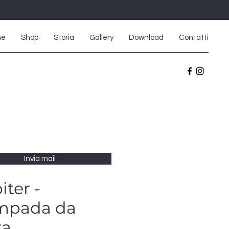
me
Shop
Storia
Gallery
Download
Contatti
Invia mail
iter -
mpada da
ra