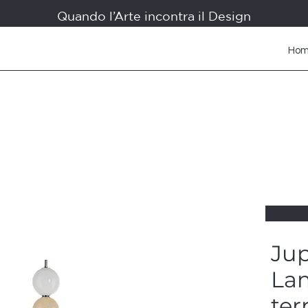
Quando l’Arte incontra il Design
Ho
Jup
La
ter