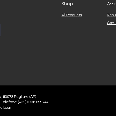
Shop
Assi
All Products
Resi 
Cont
e, 63078 Pagliare (AP)
 Telefono: (+39) 0736 899744
ail.com