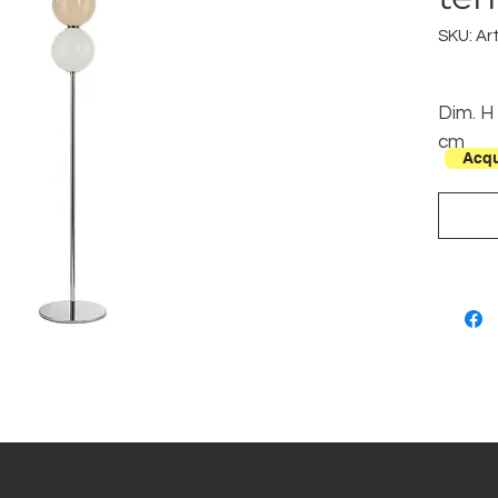
SKU: Art
Dim. H
cm
Acqu
Dim. V
20 cm 
Base Ø
3L E27
60W