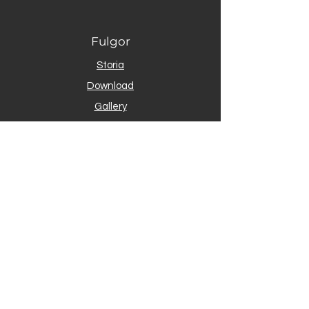
Fulgor
Storia
Download
Gallery
Contact
Assistenza clienti
Resi & Spedizioni
Contatti
Zona artigianale ed industriale, 63078
Pagliare (AP)
whatsapp: (+39) 324 838 3249 - Telefono: