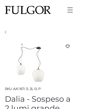
SKU: AA187/ S. 2L G. P.
Dalia - Sospeso a
2 lumi grande