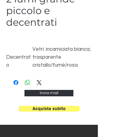
piccolo e
decentrati
Vetri: incamiciata bianca;
Decentrat
trasparente
o
cristallo/fumè/rosa
Dim. H 36 /
Struttura: cromata/Oro
130 cm
satinato/Nera opaca
Dim. Vetro
Invia mail
Ø 28 e Ø
19 cm 1L
Acquista subito
E27 Max
60W
1L E27
Max 100W