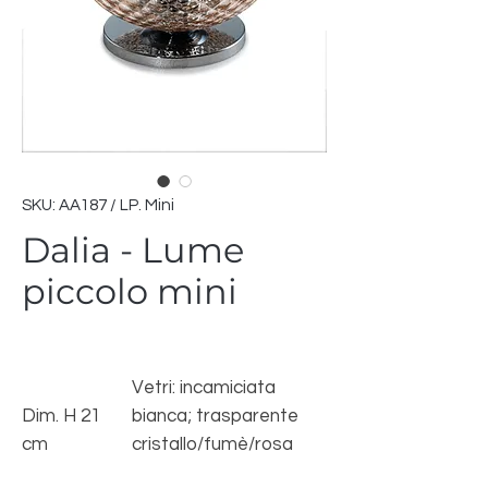
SKU: AA187 / LP. Mini
Dalia - Lume
piccolo mini
Vetri: incamiciata
Dim. H 21
bianca; trasparente
cm
cristallo/fumè/rosa
Dim. vetro Ø
Struttura: