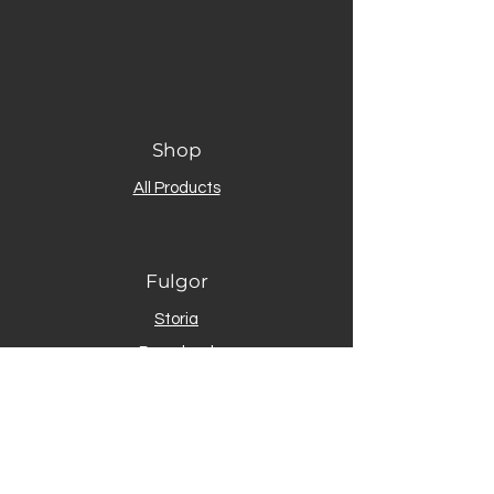
Shop
All Products
Fulgor
Storia
Download
Gallery
Contact
Assistenza clienti