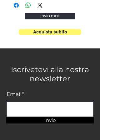
19 cm Dim.
cromata/Oro
base Ø 14
satinato/Nera opaca
Invia mail
cm 1L E27
Max 60W
Acquista subito
Iscrivetevi alla nostra
newsletter
Email*
Invio