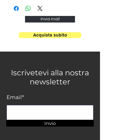
Vetro Ø 30
Struttura: cromata
cm 2L E27
Invia mail
Max 60W
Acquista subito
Iscrivetevi alla nostra
newsletter
Email*
Invio