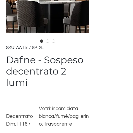
SKU: AA151/ SP. 2L
Dafne - Sospeso
decentrato 2
lumi
Vetri: incamiciata
Decentrato
bianca/fumè/paglierin
Dim. H 16 /
o; trasparente
130 cm Dim.
cristallo/fumè