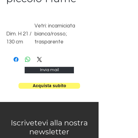
Vetri: incamiciata
Dim. H 21 /
bianca/rosso;
130 cm
trasparente
Dim. Sfera
paglierino/cristallo/fumè
Ø 20 cm 1L
/azzurro/tortora; iride
E27 Max
Struttura:
Invia mail
60W
cromata/bianco
Acquista subito
Iscrivetevi alla nostra
newsletter