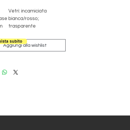
Vetri: incamiciata
ase
bianca/rosso;
m
trasparente
 55
paglierino/cristallo/fumè/
0 /
azzurro/tortora; iride
ista subito
Aggiungi alla wishlist
m
Struttura:
cromata/bianco
Ø
0W