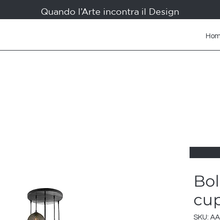
Quando l’Arte incontra il Design
Ho
Bol
cu
SKU: AA