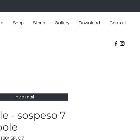
me
Shop
Storia
Gallery
Download
Contatti
Invia mail
le - sospeso 7
pole
180/ SP. C7