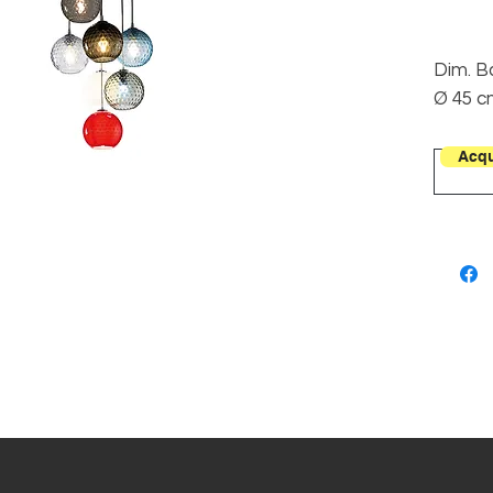
Dim. B
Ø 45 c
Dim. Ø
cm H 6
Acqu
130 c
Dim.
Sfera 
20 cm
7L E27
Max 6