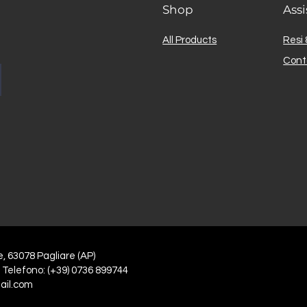
Shop
Assi
All Products
Resi 
Cont
e, 63078 Pagliare (AP)
 Telefono: (+39) 0736 899744
ail.com