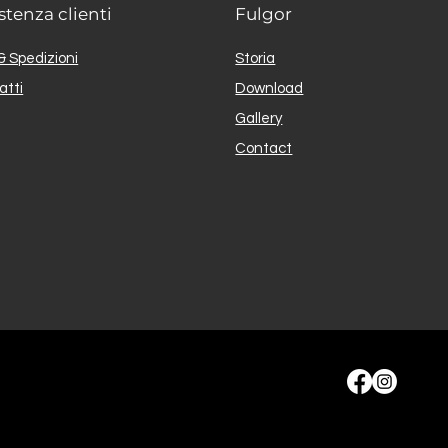
stenza clienti
Fulgor
& Spedizioni
Storia
atti
Download
Gallery
Contact