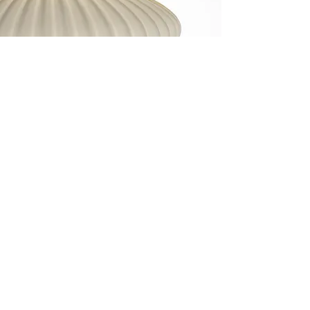
instagram
#fulgorlampadari